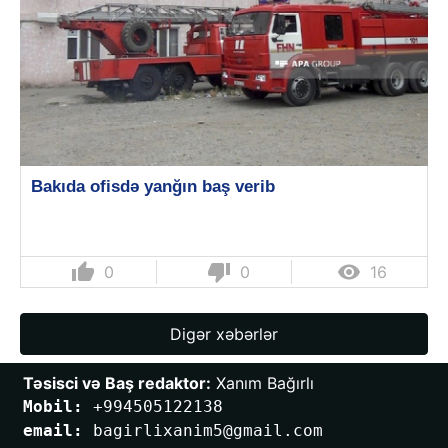
Bakıda ofisdə yanğın baş verib
thumb_up
thumb_down

0
0
16
Digər xəbərlər
Təsisci və Baş redaktor:
 Xanım Bağırlı
Mobil: 
+994505122138
email: 
bagirlixanim5@gmail.com