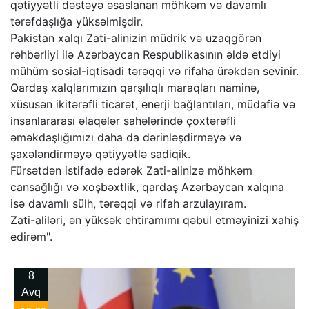
qətiyyətli dəstəyə əsaslanan möhkəm və davamlı
tərəfdaşlığa yüksəlmişdir.
Pakistan xalqı Zati-alinizin müdrik və uzaqgörən
rəhbərliyi ilə Azərbaycan Respublikasının əldə etdiyi
mühüm sosial-iqtisadi tərəqqi və rifaha ürəkdən sevinir.
Qardaş xalqlarımızın qarşılıqlı maraqları naminə,
xüsusən ikitərəfli ticarət, enerji bağlantıları, müdafiə və
insanlararası əlaqələr sahələrində çoxtərəfli
əməkdaşlığımızı daha da dərinləşdirməyə və
şaxələndirməyə qətiyyətlə sadiqik.
Fürsətdən istifadə edərək Zati-alinizə möhkəm
cansağlığı və xoşbəxtlik, qardaş Azərbaycan xalqına
isə davamlı sülh, tərəqqi və rifah arzulayıram.
Zati-aliləri, ən yüksək ehtiramımı qəbul etməyinizi xahiş
edirəm".
8
Avq