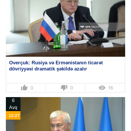
Overçuk: Rusiya və Ermənistanın ticarət
dövriyyəsi dramatik şəkildə azalır
thumb_up
thumb_down

0
0
16
6
Avq
12:27