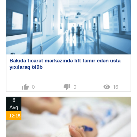
Bakıda ticarət mərkəzində lift təmir edən usta
yıxılaraq ölüb
thumb_up
thumb_down

0
0
16
6
Avq
12:15