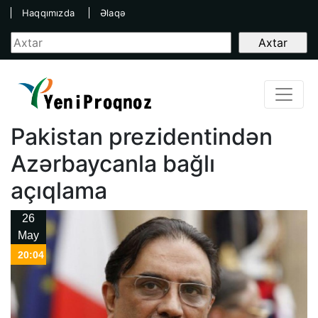
Haqqımızda
Əlaqə
Pakistan prezidentindən
Azərbaycanla bağlı
açıqlama
26
May
20:04