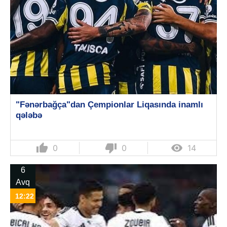
"Fənərbağça"dan Çempionlar Liqasında inamlı
qələbə
thumb_up
thumb_down

0
0
14
6
Avq
12:22