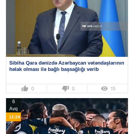
Sibiha Qara dənizdə Azərbaycan vətəndaşlarının
həlak olması ilə bağlı başsağlığı verib
thumb_up
thumb_down

0
0
15
6
Avq
12:24