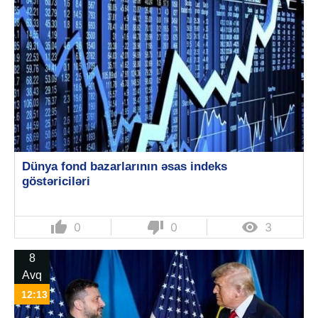
Dünya fond bazarlarının əsas indeks
göstəriciləri
thumb_up
thumb_down

0
0
3
8
Avq
12:13