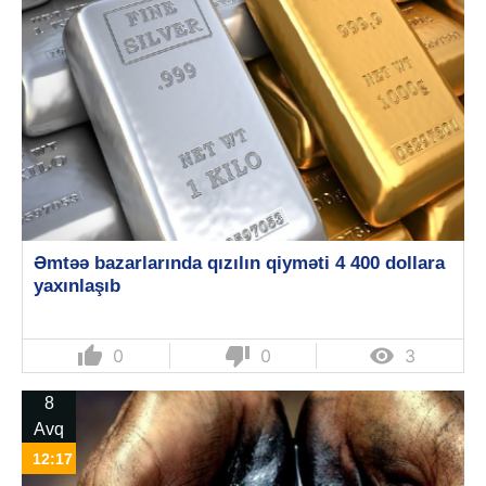
Əmtəə bazarlarında qızılın qiyməti 4 400 dollara
yaxınlaşıb
thumb_up
thumb_down

0
0
3
8
Avq
12:17