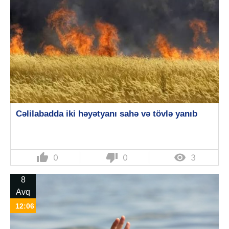
Cəlilabadda iki həyətyanı sahə və tövlə yanıb
thumb_up
thumb_down

0
0
3
8
Avq
12:06