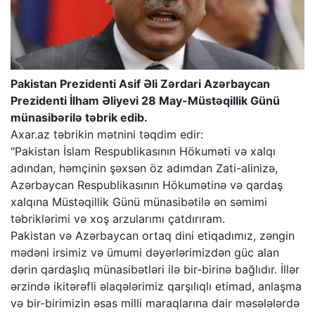
Pakistan Prezidenti Asif Əli Zərdari Azərbaycan
Prezidenti İlham Əliyevi 28 May-Müstəqillik Günü
münasibərilə təbrik edib.
Axar.az təbrikin mətnini təqdim edir:
"Pakistan İslam Respublikasının Hökuməti və xalqı
adından, həmçinin şəxsən öz adımdan Zati-alinizə,
Azərbaycan Respublikasının Hökumətinə və qardaş
xalqına Müstəqillik Günü münasibətilə ən səmimi
təbriklərimi və xoş arzularımı çatdırıram.
Pakistan və Azərbaycan ortaq dini etiqadımız, zəngin
mədəni irsimiz və ümumi dəyərlərimizdən güc alan
dərin qardaşlıq münasibətləri ilə bir-birinə bağlıdır. İllər
ərzində ikitərəfli əlaqələrimiz qarşılıqlı etimad, anlaşma
və bir-birimizin əsas milli maraqlarına dair məsələlərdə