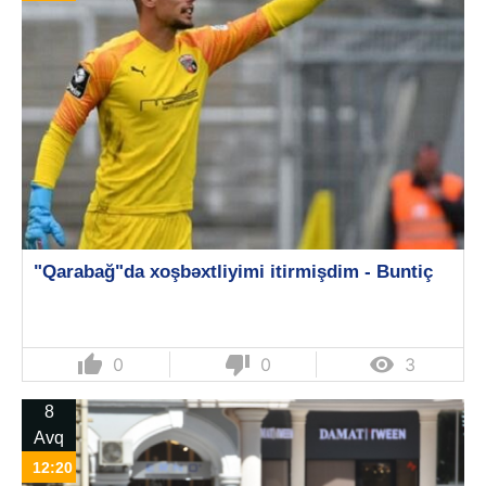
"Qarabağ"da xoşbəxtliyimi itirmişdim - Buntiç
thumb_up
thumb_down

0
0
3
8
Avq
12:20