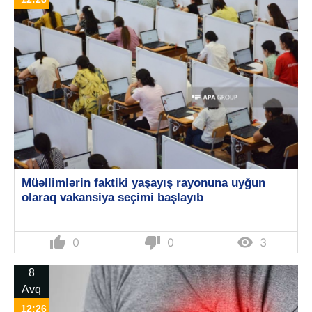
Müəllimlərin faktiki yaşayış rayonuna uyğun
olaraq vakansiya seçimi başlayıb
thumb_up
thumb_down

0
0
3
8
Avq
12:26