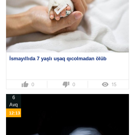
İsmayıllıda 7 yaşlı uşaq qıcolmadan ölüb
thumb_up
thumb_down

0
0
15
6
Avq
12:13