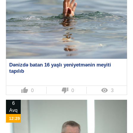
Dənizdə batan 16 yaşlı yeniyetmənin meyiti
tapılıb
thumb_up
thumb_down

0
0
3
6
Avq
12:29