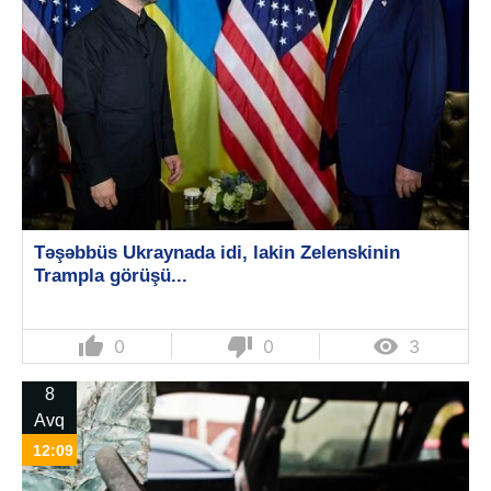
Təşəbbüs Ukraynada idi, lakin Zelenskinin
Trampla görüşü...
thumb_up
thumb_down

0
0
3
8
Avq
12:09