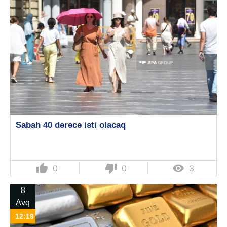
Sabah 40 dərəcə isti olacaq
thumb_up
thumb_down

0
0
3
8
Avq
12:19