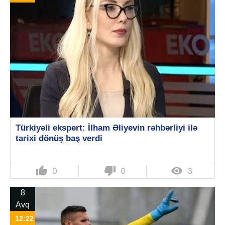
Türkiyəli ekspert: İlham Əliyevin rəhbərliyi ilə
tarixi dönüş baş verdi
thumb_up
thumb_down

0
0
3
8
Avq
12:22