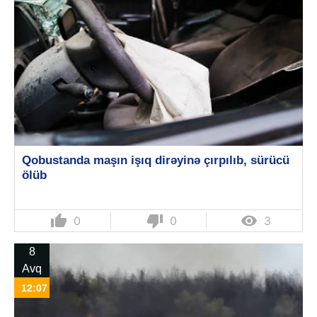
Qobustanda maşın işıq dirəyinə çırpılıb, sürücü
ölüb
thumb_up
thumb_down

0
0
3
8
Avq
12:07