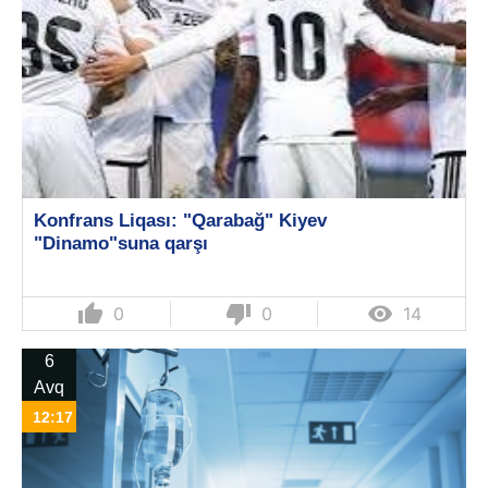
Konfrans Liqası: "Qarabağ" Kiyev
"Dinamo"suna qarşı
thumb_up
thumb_down

0
0
14
6
Avq
12:17