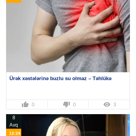
Ürək xəstələrinə buzlu su olmaz – Təhlükə
thumb_up
thumb_down

0
0
3
8
Avq
12:24