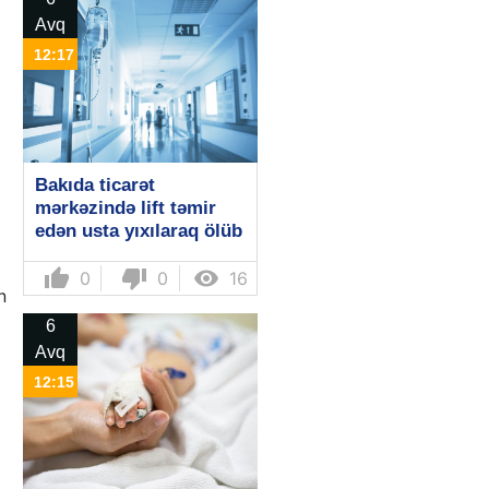
Avq
12:17
Bakıda ticarət
mərkəzində lift təmir
edən usta yıxılaraq ölüb
thumb_up
thumb_down

0
0
16
n
6
Avq
12:15