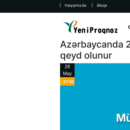
Haqqımızda
Əlaqə
Azərbaycanda 2
qeyd olunur
28
May
17:40