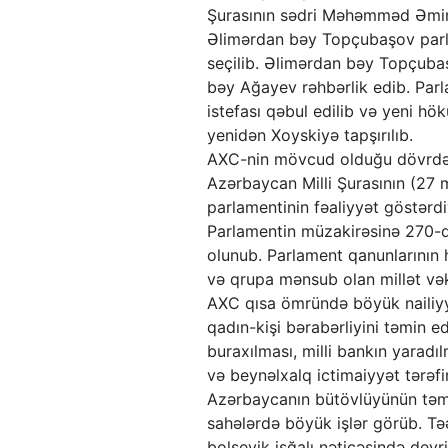
Şurasının sədri Məhəmməd Əmin 
Əlimərdan bəy Topçubaşov parla
seçilib. Əlimərdan bəy Topçuba
bəy Ağayev rəhbərlik edib. Parl
istefası qəbul edilib və yeni hö
yenidən Xoyskiyə tapşırılıb.
AXC-nin mövcud olduğu dövrdə p
Azərbaycan Milli Şurasının (27 
parlamentinin fəaliyyət göstərdiy
Parlamentin müzakirəsinə 270-də
olunub. Parlament qanunlarının 
və qrupa mənsub olan millət vəki
AXC qısa ömründə böyük nailiyyə
qadın-kişi bərabərliyini təmin e
buraxılması, milli bankın yaradı
və beynəlxalq ictimaiyyət tərəf
Azərbaycanın bütövlüyünün təmin
sahələrdə böyük işlər görüb. Tə
bolşevik işğalı nəticəsində devri