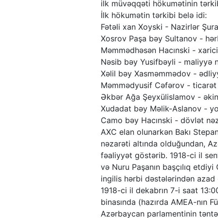
ilk müvəqqəti hökumətinin tərkib
İlk hökumətin tərkibi belə idi:
Fətəli xan Xoyski - Nazirlər Şuras
Xosrov Paşa bəy Sultanov - hərb
Məmmədhəsən Hacınski - xarici i
Nəsib bəy Yusifbəyli - maliyyə n
Xəlil bəy Xasməmmədov - ədliyy
Məmmədyusif Cəfərov - ticarət 
Əkbər Ağa Şeyxülislamov - əkinç
Xudadat bəy Məlik-Aslanov - yoll
Camo bəy Hacınski - dövlət nəza
AXC elan olunarkən Bakı Stepan 
nəzarəti altında olduğundan, 
fəaliyyət göstərib. 1918-ci il s
və Nuru Paşanın başçılıq etdiyi
ingilis hərbi dəstələrindən az
1918-ci il dekabrın 7-i saat 13
binasında (hazırda AMEA-nın Füz
Azərbaycan parlamentinin təntənə