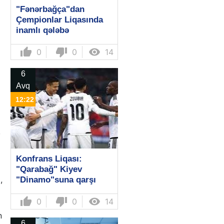
"Fənərbağça"dan
Çempionlar Liqasında
inamlı qələbə
thumb_up
thumb_down

0
0
14
6
Avq
12:22
,
Konfrans Liqası:
"Qarabağ" Kiyev
,
"Dinamo"suna qarşı
thumb_up
thumb_down

0
0
14
n
6