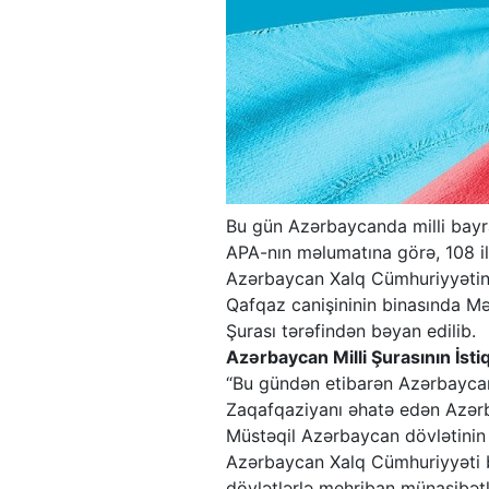
Bu gün Azərbaycanda milli bayr
APA-nın məlumatına görə, 108 il
Azərbaycan Xalq Cümhuriyyətini
Qafqaz canişininin binasında 
Şurası tərəfindən bəyan edilib.
Azərbaycan Milli Şurasının İsti
“Bu gündən etibarən Azərbaycan
Zaqafqaziyanı əhatə edən Azərb
Müstəqil Azərbaycan dövlətinin 
Azərbaycan Xalq Cümhuriyyəti bü
dövlətlərlə mehriban münasibət