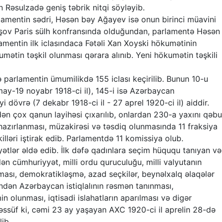
Rəsulzadə geniş təbrik nitqi söyləyib.
mentin sədri, Həsən bəy Ağayev isə onun birinci müavini
şov Paris sülh konfransında olduğundan, parlamentə Həsən
amentin ilk iclasındaca Fətəli Xan Xoyski hökumətinin
kumətin təşkil olunması qərara alınıb. Yeni hökumətin təşkili
arlamentin ümumilikdə 155 iclası keçirilib. Bunun 10-u
may-19 noyabr 1918-ci il), 145-i isə Azərbaycan
i dövrə (7 dekabr 1918-ci il - 27 aprel 1920-ci il) aiddir.
n çox qanun layihəsi çıxarılıb, onlardan 230-a yaxını qəbu
hazırlanması, müzakirəsi və təsdiq olunmasında 11 fraksiya
lləri iştirak edib. Parlamentdə 11 komissiya olub.
tlər əldə edib. İlk dəfə qadınlara seçim hüququ tanıyan və
dən cümhuriyyət, milli ordu quruculuğu, milli valyutanın
lması, demokratikləşmə, azad seçkilər, beynəlxalq əlaqələr
indən Azərbaycan istiqlalının rəsmən tanınması,
 olunması, iqtisadi islahatların aparılması və digər
əssüf ki, cəmi 23 ay yaşayan AXC 1920-ci il aprelin 28-də
lib.