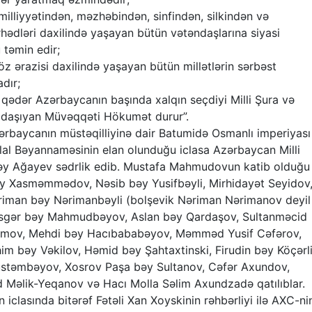
lliyyətindən, məzhəbindən, sinfindən, silkindən və
rhədləri daxilində yaşayan bütün vətəndaşlarına siyasi
 təmin edir;
 ərazisi daxilində yaşayan bütün millətlərin sərbəst
dır;
 qədər Azərbaycanın başında xalqın seçdiyi Milli Şura və
t daşıyan Müvəqqəti Hökumət durur”.
aycanın müstəqilliyinə dair Batumidə Osmanlı imperiyası
iqlal Bəyannaməsinin elan olunduğu iclasa Azərbaycan Milli
bəy Ağayev sədrlik edib. Mustafa Mahmudovun katib olduğu
 bəy Xasməmmədov, Nəsib bəy Yusifbəyli, Mirhidayət Seyidov
man bəy Nərimanbəyli (bolşevik Nəriman Nərimanov deyil
ləsgər bəy Mahmudbəyov, Aslan bəy Qardaşov, Sultanməcid
lamov, Mehdi bəy Hacıbababəyov, Məmməd Yusif Cəfərov,
m bəy Vəkilov, Həmid bəy Şahtaxtinski, Firudin bəy Köçərli
üstəmbəyov, Xosrov Paşa bəy Sultanov, Cəfər Axundov,
lik-Yeqanov və Hacı Molla Səlim Axundzadə qatılıblar.
 iclasında bitərəf Fətəli Xan Xoyskinin rəhbərliyi ilə AXC-ni