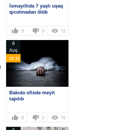
İsmayıllıda 7 yaşlı uşaq
qıcolmadan ölüb
thumb_up
thumb_down

0
0
15
6
Avq
12:13
l
Bakıda ofisdə meyit
tapılıb
thumb_up
thumb_down

0
0
15