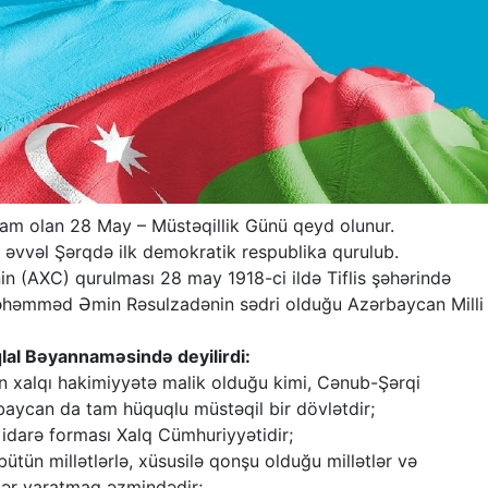
am olan 28 May – Müstəqillik Günü qeyd olunur.
 əvvəl Şərqdə ilk demokratik respublika qurulub.
n (AXC) qurulması 28 may 1918-ci ildə Tiflis şəhərində
Məhəmməd Əmin Rəsulzadənin sədri olduğu Azərbaycan Milli
qlal Bəyannaməsində deyilirdi:
 xalqı hakimiyyətə malik olduğu kimi, Cənub-Şərqi
aycan da tam hüquqlu müstəqil bir dövlətdir;
idarə forması Xalq Cümhuriyyətidir;
tün millətlərlə, xüsusilə qonşu olduğu millətlər və
lər yaratmaq əzmindədir;