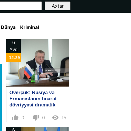
Dünya
Kriminal
6
Avq
12:29
Overçuk: Rusiya və
Ermənistanın ticarət
dövriyyəsi dramatik
şəkildə azalır
thumb_up
thumb_down

0
0
15
6