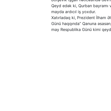
Qeyd edək ki, Qurban bayramı və
mayda ardıcıl iş yoxdur.
Xatırladaq ki, Prezident İlham Əl
Günü haqqında” Qanuna əsasən, m
may Respublika Günü kimi qeyd