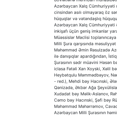
Azərbaycan Xalq Cümhuriyyəti mi
cinsindən asılı olmayaraq öz sə
hüquqlar və vətəndaşlıq hüququ
Azərbaycan Xalq Cümhuriyyəti öz
inkişafı üçün geniş imkanlar yara
Müəssislər Məclisi toplanıncaya
Milli Şura qarşısında məsuliyyə
Məhəmməd Əmin Rəsulzadə Azərb
ilə danışıqlar apardığından, İst
Şurasının sədr müavini Həsən 
iclasa Fətəli Xan Xoyski, Xəlil
Heybətqulu Məmmədbəyov, Nəri
- red.), Mehdi bəy Hacınski, Ə
Qənizadə, Əkbər Ağa Şeyxülis
Xudadat bəy Məlik-Aslanov, Rəhi
Cəmo bəy Hacınski, Şəfi bəy R
Məhəmməd Məhərrəmov, Cavad Mə
Azərbaycan Milli Şurasının həmin