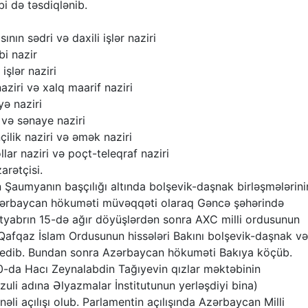
i də təsdiqlənib.
ının sədri və daxili işlər naziri
i nazir
şlər naziri
aziri və xalq maarif naziri
ə naziri
və sənaye naziri
ilik naziri və əmək naziri
ar naziri və poçt-teleqraf naziri
rətçisi.
Şaumyanın başçılığı altında bolşevik-daşnak birləşmələrini
Azərbaycan hökuməti müvəqqəti olaraq Gəncə şəhərində
entyabrın 15-də ağır döyüşlərdən sonra AXC milli ordusunun
 Qafqaz İslam Ordusunun hissələri Bakını bolşevik-daşnak və
ad edib. Bundan sonra Azərbaycan hökuməti Bakıya köçüb.
:00-da Hacı Zeynalabdin Tağıyevin qızlar məktəbinin
uli adına Əlyazmalar İnstitutunun yerləşdiyi bina)
li açılışı olub. Parlamentin açılışında Azərbaycan Milli