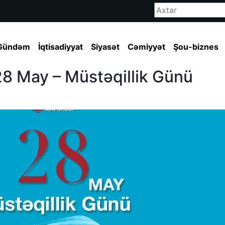
Gündəm
İqtisadiyyat
Siyasət
Cəmiyyət
Şou-biznes
8 May – Müstəqillik Günü