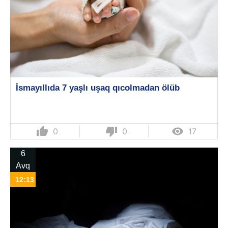
İsmayıllıda 7 yaşlı uşaq qıcolmadan ölüb
thumb_up
thumb_down

0
0
17
6
Avq
12:13