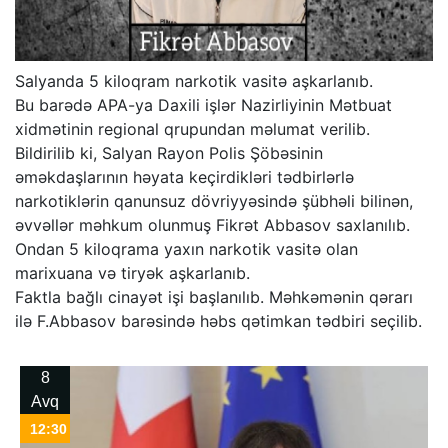
Salyanda 5 kiloqram narkotik vasitə aşkarlanıb.
Bu barədə APA-ya Daxili işlər Nazirliyinin Mətbuat
xidmətinin regional qrupundan məlumat verilib.
Bildirilib ki, Salyan Rayon Polis Şöbəsinin
əməkdaşlarının həyata keçirdikləri tədbirlərlə
narkotiklərin qanunsuz dövriyyəsində şübhəli bilinən,
əvvəllər məhkum olunmuş Fikrət Abbasov saxlanılıb.
Ondan 5 kiloqrama yaxın narkotik vasitə olan
marixuana və tiryək aşkarlanıb.
Faktla bağlı cinayət işi başlanılıb. Məhkəmənin qərarı
ilə F.Abbasov barəsində həbs qətimkan tədbiri seçilib.
8
Avq
12:30