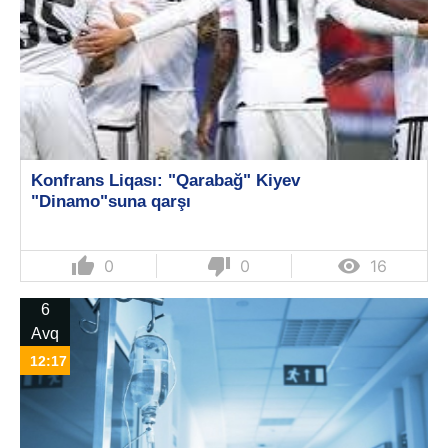
Konfrans Liqası: "Qarabağ" Kiyev
"Dinamo"suna qarşı
thumb_up
thumb_down

0
0
16
6
Avq
12:17