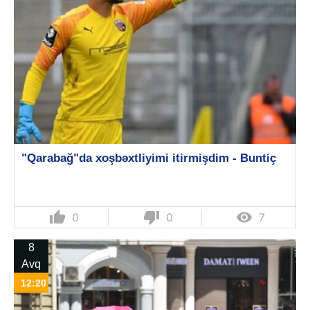
"Qarabağ"da xoşbəxtliyimi itirmişdim - Buntiç
thumb_up
thumb_down

0
0
7
8
Avq
12:20