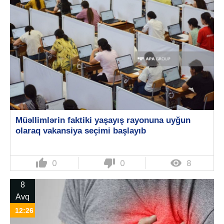
Müəllimlərin faktiki yaşayış rayonuna uyğun
olaraq vakansiya seçimi başlayıb
thumb_up
thumb_down

0
0
8
8
Avq
12:26