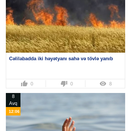
Cəlilabadda iki həyətyanı sahə və tövlə yanıb
thumb_up
thumb_down

0
0
8
8
Avq
12:06