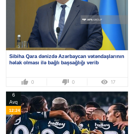
Sibiha Qara dənizdə Azərbaycan vətəndaşlarının
həlak olması ilə bağlı başsağlığı verib
thumb_up
thumb_down

0
0
17
6
Avq
12:24