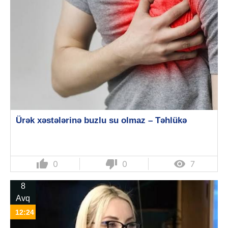
Ürək xəstələrinə buzlu su olmaz – Təhlükə
thumb_up
thumb_down

0
0
7
8
Avq
12:24