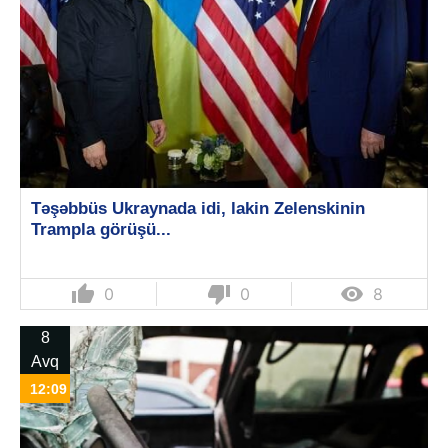
Təşəbbüs Ukraynada idi, lakin Zelenskinin
Trampla görüşü...
thumb_up
thumb_down

0
0
8
8
Avq
12:09