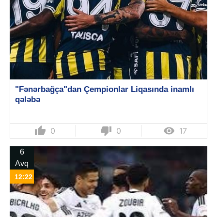
"Fənərbağça"dan Çempionlar Liqasında inamlı
qələbə
thumb_up
thumb_down

0
0
17
6
Avq
12:22