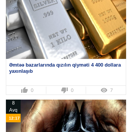
Əmtəə bazarlarında qızılın qiyməti 4 400 dollara
yaxınlaşıb
thumb_up
thumb_down

0
0
7
8
Avq
12:17