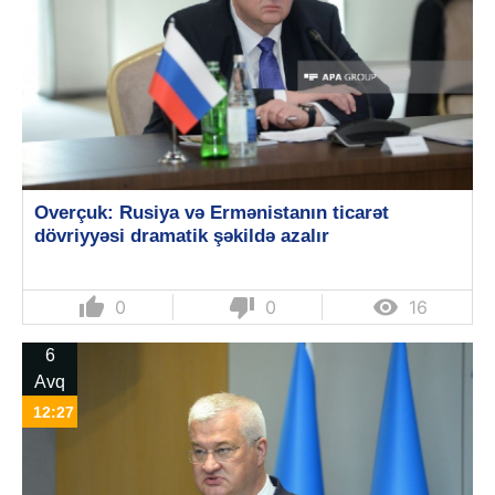
Overçuk: Rusiya və Ermənistanın ticarət
dövriyyəsi dramatik şəkildə azalır
thumb_up
thumb_down

0
0
16
6
Avq
12:27