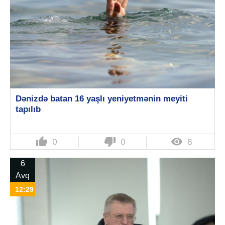
Dənizdə batan 16 yaşlı yeniyetmənin meyiti
tapılıb
thumb_up
thumb_down

0
0
8
6
Avq
12:29