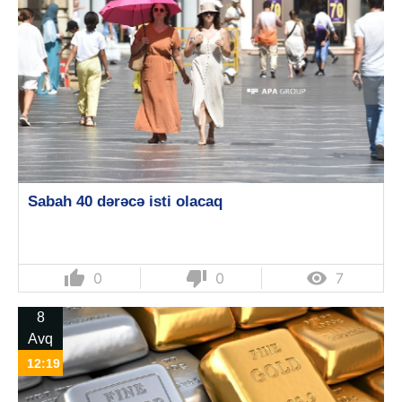
Sabah 40 dərəcə isti olacaq
thumb_up
thumb_down

0
0
7
8
Avq
12:19