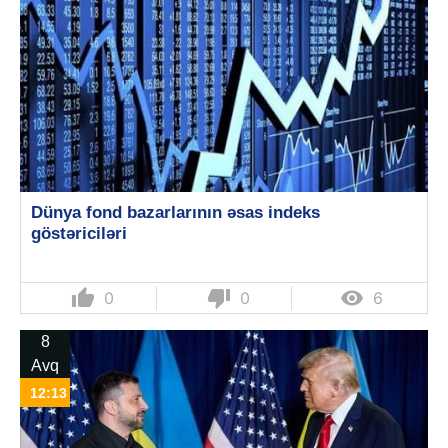
Dünya fond bazarlarının əsas indeks
göstəriciləri
thumb_up
thumb_down

0
0
6
8
Avq
12:13