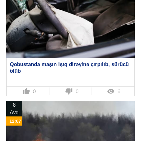
Qobustanda maşın işıq dirəyinə çırpılıb, sürücü
ölüb
thumb_up
thumb_down

0
0
6
8
Avq
12:07