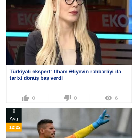
Türkiyəli ekspert: İlham Əliyevin rəhbərliyi ilə
tarixi dönüş baş verdi
thumb_up
thumb_down

0
0
6
8
Avq
12:22