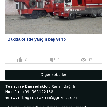
Bakıda ofisdə yanğın baş verib
thumb_up
thumb_down

0
0
17
Digər xəbərlər
Təsisci və Baş redaktor:
 Xanım Bağırlı
Mobil: 
+994505122138
email: 
bagirlixanim5@gmail.com