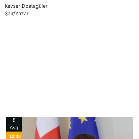
Kevser Dostagüler
Şair/Yazar
8
Avq
12:30