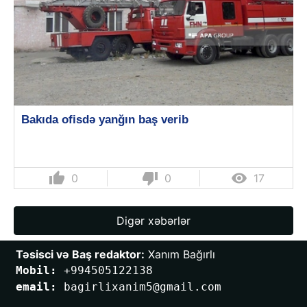
Bakıda ofisdə yanğın baş verib
thumb_up
thumb_down

0
0
17
Digər xəbərlər
Təsisci və Baş redaktor:
 Xanım Bağırlı
Mobil: 
+994505122138
email: 
bagirlixanim5@gmail.com