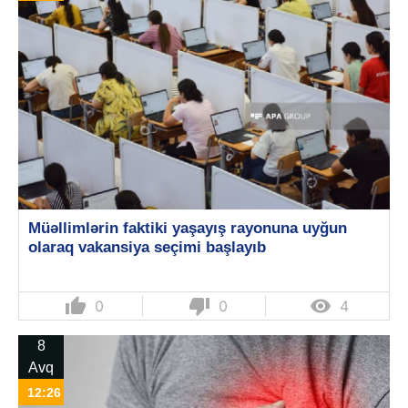
Müəllimlərin faktiki yaşayış rayonuna uyğun
olaraq vakansiya seçimi başlayıb
thumb_up
thumb_down

0
0
4
8
Avq
12:26