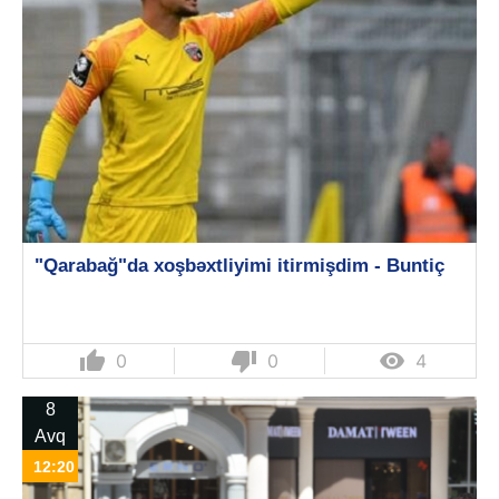
"Qarabağ"da xoşbəxtliyimi itirmişdim - Buntiç
thumb_up
thumb_down

0
0
4
8
Avq
12:20