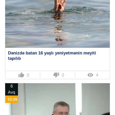
Dənizdə batan 16 yaşlı yeniyetmənin meyiti
tapılıb
thumb_up
thumb_down

0
0
4
6
Avq
12:29