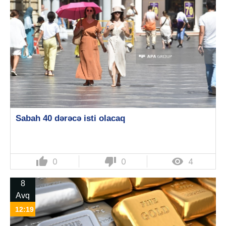
Sabah 40 dərəcə isti olacaq
thumb_up
thumb_down

0
0
4
8
Avq
12:19