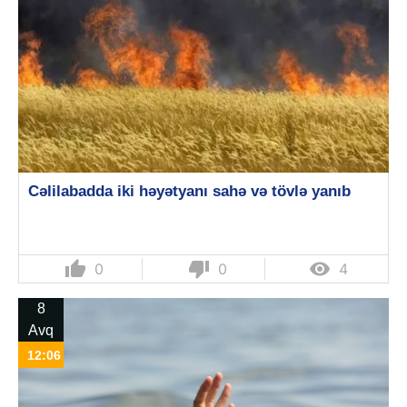
Cəlilabadda iki həyətyanı sahə və tövlə yanıb
thumb_up
thumb_down

0
0
4
8
Avq
12:06