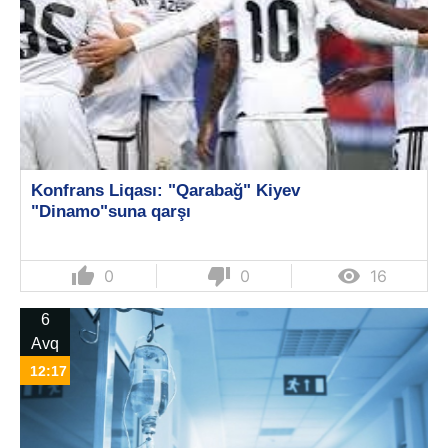
Konfrans Liqası: "Qarabağ" Kiyev
"Dinamo"suna qarşı
thumb_up
thumb_down

0
0
16
6
Avq
12:17