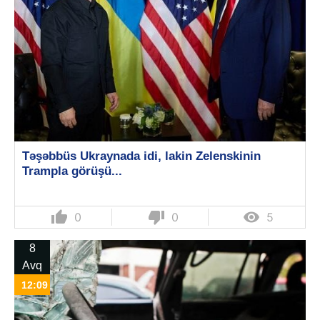
Təşəbbüs Ukraynada idi, lakin Zelenskinin
Trampla görüşü...
thumb_up
thumb_down

0
0
5
8
Avq
12:09