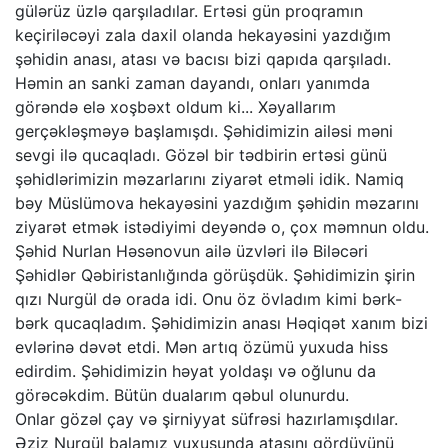
gülərüz üzlə qarşıladılar. Ertəsi gün proqramın
keçiriləcəyi zala daxil olanda hekayəsini yazdığım
şəhidin anası, atası və bacısı bizi qapıda qarşıladı.
Həmin an sanki zaman dayandı, onları yanımda
görəndə elə xoşbəxt oldum ki... Xəyallarım
gerçəkləşməyə başlamışdı. Şəhidimizin ailəsi məni
sevgi ilə qucaqladı. Gözəl bir tədbirin ertəsi günü
şəhidlərimizin məzarlarını ziyarət etməli idik. Namiq
bəy Müslümova hekayəsini yazdığım şəhidin məzarını
ziyarət etmək istədiyimi deyəndə o, çox məmnun oldu.
Şəhid Nurlan Həsənovun ailə üzvləri ilə Biləcəri
Şəhidlər Qəbiristanlığında görüşdük. Şəhidimizin şirin
qızı Nurgül də orada idi. Onu öz övladım kimi bərk-
bərk qucaqladım. Şəhidimizin anası Həqiqət xanım bizi
evlərinə dəvət etdi. Mən artıq özümü yuxuda hiss
edirdim. Şəhidimizin həyat yoldaşı və oğlunu da
görəcəkdim. Bütün dualarım qəbul olunurdu.
Onlar gözəl çay və şirniyyat süfrəsi hazırlamışdılar.
Əziz Nurgül balamız yuxusunda atasını gördüyünü