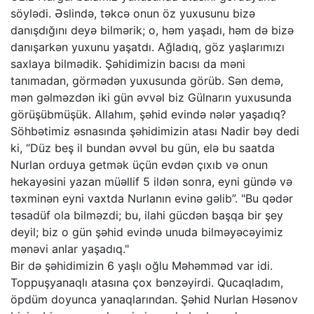
söylədi. Əslində, təkcə onun öz yuxusunu bizə
danışdığını deyə bilmərik; o, həm yaşadı, həm də bizə
danışarkən yuxunu yaşatdı. Ağladıq, göz yaşlarımızı
saxlaya bilmədik. Şəhidimizin bacısı da məni
tanımadan, görmədən yuxusunda görüb. Sən demə,
mən gəlməzdən iki gün əvvəl biz Gülnarın yuxusunda
görüşübmüşük. Allahım, şəhid evində nələr yaşadıq?
Söhbətimiz əsnasında şəhidimizin atası Nadir bəy dedi
ki, “Düz beş il bundan əvvəl bu gün, elə bu saatda
Nurlan orduya getmək üçün evdən çıxıb və onun
hekayəsini yazan müəllif 5 ildən sonra, eyni gündə və
təxminən eyni vaxtda Nurlanın evinə gəlib”. "Bu qədər
təsadüf ola bilməzdi; bu, ilahi gücdən başqa bir şey
deyil; biz o gün şəhid evində unuda bilməyəcəyimiz
mənəvi anlar yaşadıq."
Bir də şəhidimizin 6 yaşlı oğlu Məhəmməd var idi.
Toppuşyanaqlı atasına çox bənzəyirdi. Qucaqladım,
öpdüm doyunca yanaqlarından. Şəhid Nurlan Həsənov