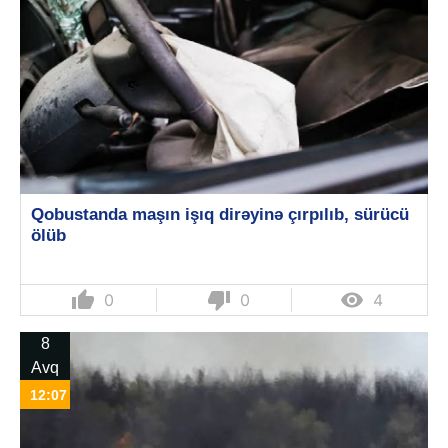
Qobustanda maşın işıq dirəyinə çırpılıb, sürücü
ölüb
thumb_up
thumb_down

0
0
4
8
Avq
12:07