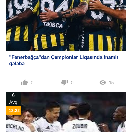
"Fənərbağça"dan Çempionlar Liqasında inamlı
qələbə
thumb_up
thumb_down

0
0
15
6
Avq
12:22