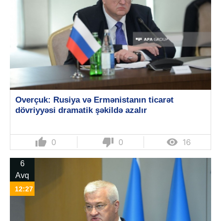
Overçuk: Rusiya və Ermənistanın ticarət
dövriyyəsi dramatik şəkildə azalır
thumb_up
thumb_down

0
0
16
6
Avq
12:27