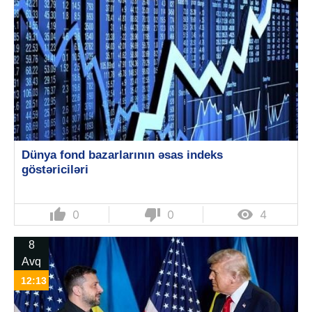
Dünya fond bazarlarının əsas indeks
göstəriciləri
thumb_up
thumb_down

0
0
4
8
Avq
12:13