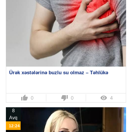
Ürək xəstələrinə buzlu su olmaz – Təhlükə
thumb_up
thumb_down

0
0
4
8
Avq
12:24