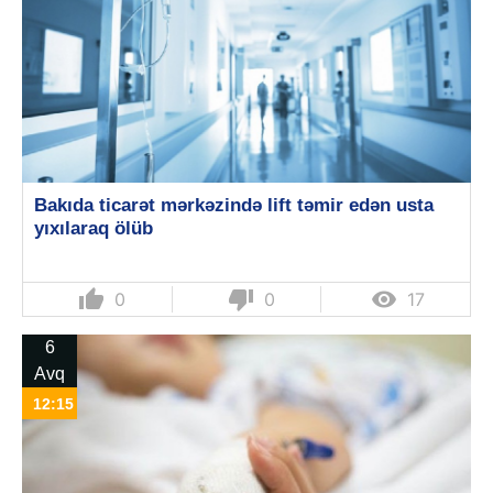
Bakıda ticarət mərkəzində lift təmir edən usta
yıxılaraq ölüb
thumb_up
thumb_down

0
0
17
6
Avq
12:15