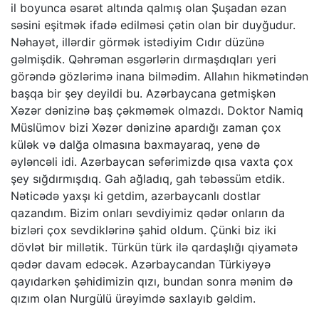
il boyunca əsarət altında qalmış olan Şuşadan əzan
səsini eşitmək ifadə edilməsi çətin olan bir duyğudur.
Nəhayət, illərdir görmək istədiyim Cıdır düzünə
gəlmişdik. Qəhrəman əsgərlərin dırmaşdıqları yeri
görəndə gözlərimə inana bilmədim. Allahın hikmətindən
başqa bir şey deyildi bu. Azərbaycana getmişkən
Xəzər dənizinə baş çəkməmək olmazdı. Doktor Namiq
Müslümov bizi Xəzər dənizinə apardığı zaman çox
külək və dalğa olmasına baxmayaraq, yenə də
əyləncəli idi. Azərbaycan səfərimizdə qısa vaxta çox
şey sığdırmışdıq. Gah ağladıq, gah təbəssüm etdik.
Nəticədə yaxşı ki getdim, azərbaycanlı dostlar
qazandım. Bizim onları sevdiyimiz qədər onların da
bizləri çox sevdiklərinə şahid oldum. Çünki biz iki
dövlət bir millətik. Türkün türk ilə qardaşlığı qiyamətə
qədər davam edəcək. Azərbaycandan Türkiyəyə
qayıdarkən şəhidimizin qızı, bundan sonra mənim də
qızım olan Nurgülü ürəyimdə saxlayıb gəldim.