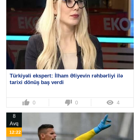
Türkiyəli ekspert: İlham Əliyevin rəhbərliyi ilə
tarixi dönüş baş verdi
thumb_up
thumb_down

0
0
4
8
Avq
12:22