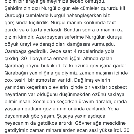
bizim bir araya gəlməyimizə səbəb olmuşdu.
Şəhidimizin qızı Nurgül o gün elə cümlələr qururdu ki!
Qurduğu cümlələrlə Nurgül nəhəngləşərkən biz
qarşısında kiçilirdik. Nurgül mənim könlümdə taxt
qurdu və o taxta yerləşdi. Bundan sonra o mənim öz
qızım kimidir. Azərbaycan səfərimə Nurgülün duruşu,
böyük ürəyi və danışdıqları damğasını vurmuşdu.
Qarabağa gedirdik. Gecə saat 4 radələrində yola
çıxdıq. 30 il boyunca erməni işğalı altında qalan
Qarabağ boynu bükük idi ta ki özünə qovuşana qədər.
Qarabağın yaxınlığına gəldiyimiz zaman maşının içində
çox təsirli bir atmosfer var idi. Dağılmış evlərin
yanından keçərkən o evlərin içində bir vaxtlar xoşbəxt
həyatların var olduğunu düşünməkdən özünü saxlaya
bilmir insan. Xocalıdan keçərkən ürəyim daraldı, orada
yaşanan qətliam gözlərimin önündə canlandı. Yenə
dayanmadı göz yaşım. Şuşaya yaxınlaşdıqca
həyəcanım da getdikcə artırdı. Gövhər ağa məscidinə
getdiyimiz zaman minarələrdən əzan səsi yüksəlirdi. 30