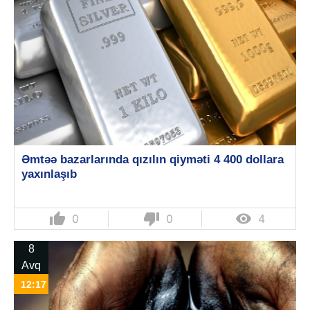
Əmtəə bazarlarında qızılın qiyməti 4 400 dollara
yaxınlaşıb
thumb_up
thumb_down

0
0
4
8
Avq
12:17