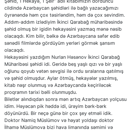
Şəhid, 1 Hekayə, 1 Şeir” adlı kitabımızın dördüncü
cildində Azərbaycan şəhidləri ilə bağlı yazacağımızı
öyrənəndə həm çox təsirləndim, həm də çox sevindim.
Addım-addım izlədiyim İkinci Qarabağ müharibəsində
şəhid olmuş bir igidin hekayəsini yazmaq mənə nəsib
olacaqdı. Kim bilir, bəlkə də Azərbaycana səfər edib
sənədli filmlərdə gördüyüm yerləri görmək şansım
olacaqdı.
Hekayəsini yazdığım Nurlan Həsənov İkinci Qarabağ
Müharibəsi şəhidi idi. Geridə beş yaşlı qızı və bir yaşlı
oğlunu qoyub vətən sevgisi ilə ordu sıralarına qatılmış
və şəhid olmuşdur. Aylar ötmüş, hekayələr yazılmış,
kitab nəşr olunmuş və Azərbaycanda keçiriləcək
proqramın tarixi bəlli olunmuşdu.
Biletlər alındıqdan sonra mən artıq Azərbaycan yolçusu
idim. Həyəcan pik həddə idi, ürəyim bərk-bərk
döyünürdü. Bir neçə günə bir çox şey etməli idik.
Doktor Namiq Müslümov və həyat yoldaşı doktor
İlhamə Müslümova bizi hava limanında səmimi və