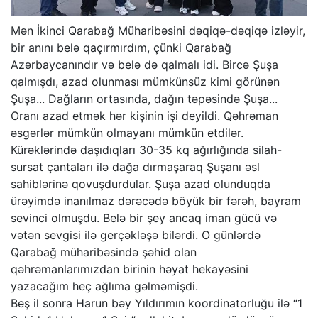
Mən İkinci Qarabağ Müharibəsini dəqiqə-dəqiqə izləyir,
bir anını belə qaçırmırdım, çünki Qarabağ
Azərbaycanındır və belə də qalmalı idi. Bircə Şuşa
qalmışdı, azad olunması mümkünsüz kimi görünən
Şuşa... Dağların ortasında, dağın təpəsində Şuşa...
Oranı azad etmək hər kişinin işi deyildi. Qəhrəman
əsgərlər mümkün olmayanı mümkün etdilər.
Kürəklərində daşıdıqları 30-35 kq ağırlığında silah-
sursat çantaları ilə dağa dırmaşaraq Şuşanı əsl
sahiblərinə qovuşdurdular. Şuşa azad olunduqda
ürəyimdə inanılmaz dərəcədə böyük bir fərəh, bayram
sevinci olmuşdu. Belə bir şey ancaq iman gücü və
vətən sevgisi ilə gerçəkləşə bilərdi. O günlərdə
Qarabağ müharibəsində şəhid olan
qəhrəmanlarımızdan birinin həyat hekayəsini
yazacağım heç ağlıma gəlməmişdi.
Beş il sonra Harun bəy Yıldırımın koordinatorluğu ilə “1