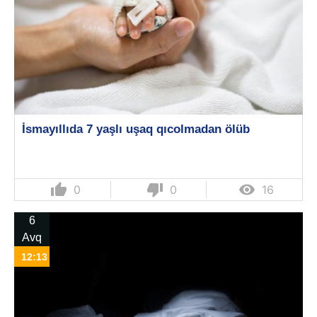
İsmayıllıda 7 yaşlı uşaq qıcolmadan ölüb
thumb_up
thumb_down

0
0
16
6
Avq
12:13